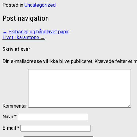
Posted in
Uncategorized
.
Post navigation
←
Skibssejl og håndlavet papir
Livet i karantæne
→
Skriv et svar
Din e-mailadresse vil ikke blive publiceret.
Krævede felter er 
Kommentar
Navn
*
E-mail
*