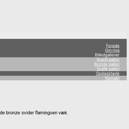
Forside
Om mig
Billedgallerier
Granit galleri
Bronze galleri
Grafik galleri
Opslagstavle
Kontakt
ede bronze svider flamingoen væk.