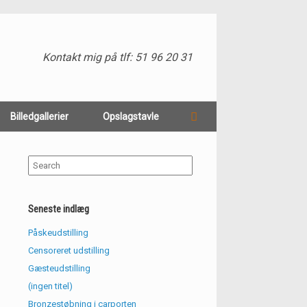
Kontakt mig på tlf: 51 96 20 31
Billedgallerier
Opslagstavle
Search
for:
Seneste indlæg
Påskeudstilling
Censoreret udstilling
Gæsteudstilling
(ingen titel)
Bronzestøbning i carporten