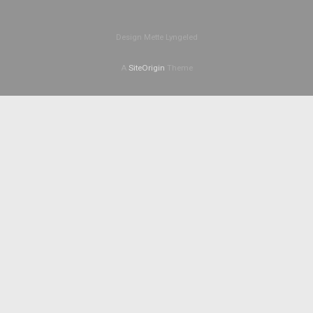
Design Mette Lyngeled
A
SiteOrigin
Theme