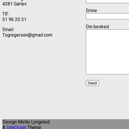
4281 Gørlev
Emne
Tlf:
51 96 20 31
Din besked
Email:
Tsgregersen@gmail.com
Design Mette Lyngeled
A
SiteOrigin
Theme