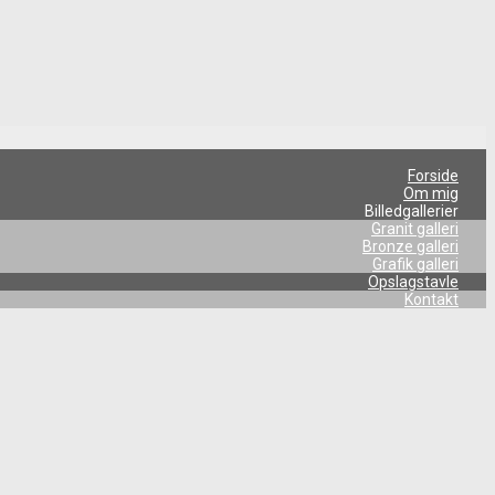
Forside
Om mig
Billedgallerier
Granit galleri
Bronze galleri
Grafik galleri
Opslagstavle
Kontakt